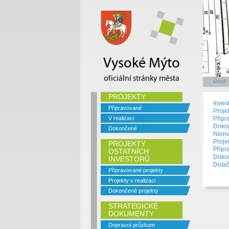
Vysoké Mýto
oficiální stránky města
Úvod
PROJEKTY
Invest
Připravované
Projek
V realizaci
Připr
Dokon
Dokončené
Neinv
Projek
PROJEKTY
Připr
OSTATNÍCH
Dokon
INVESTORŮ
Dotač
Připravované projekty
Projekty v realizaci
Dokončené projekty
STRATEGICKÉ
DOKUMENTY
Dopravní průzkum