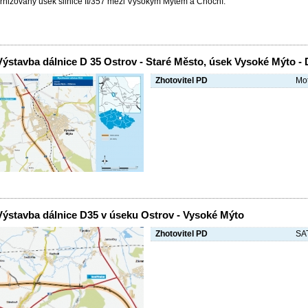
nizovaný úsek silnice II/357 mezi Vysokým Mýtem a Chocní.
Výstavba dálnice D 35 Ostrov - Staré Město, úsek Vysoké Mýto -
Zhotovitel PD
Mot
Výstavba dálnice D35 v úseku Ostrov - Vysoké Mýto
Zhotovitel PD
SAT