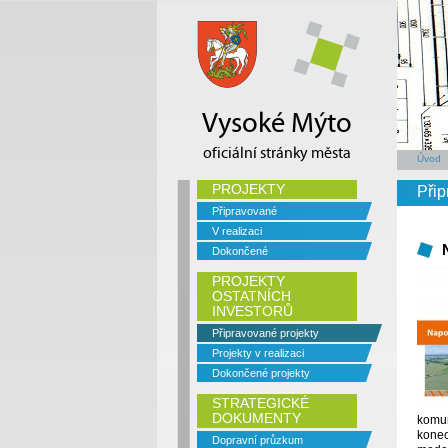
Vysoké Mýto
oficiální stránky města
Úvod
PROJEKTY
Přip
Připravované
V realizaci
Dokončené
PROJEKTY
OSTATNÍCH
INVESTORŮ
Připravované projekty
Projekty v realizaci
Dokončené projekty
STRATEGICKÉ
DOKUMENTY
komun
konec
Dopravní průzkum