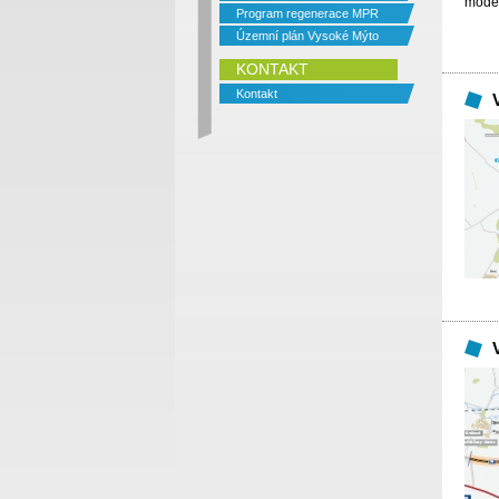
moder
Program regenerace MPR
Územní plán Vysoké Mýto
KONTAKT
Kontakt