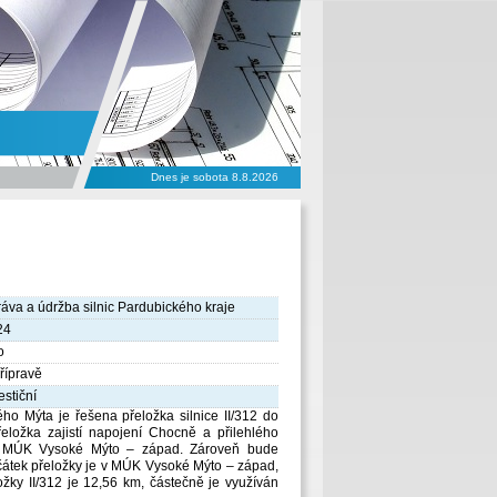
Dnes je sobota 8.8.2026
áva a údržba silnic Pardubického kraje
24
o
řípravě
estiční
ho Mýta je řešena přeložka silnice II/312 do
ložka zajistí napojení Chocně a přilehlého
ím MÚK Vysoké Mýto – západ. Zároveň bude
čátek přeložky je v MÚK Vysoké Mýto – západ,
ožky II/312 je 12,56 km, částečně je využíván