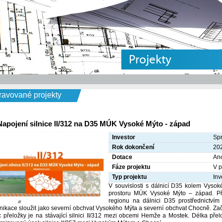
Projekty
ravované projekty
Napojení silnice II/312 na D35 MÚK Vysoké Mýto - západ
Investor
Spr
Rok dokončení
20
Dotace
An
Fáze projektu
V p
Typ projektu
Inv
V souvislosti s dálnicí D35 kolem Vysoké
prostoru MÚK Vysoké Mýto – západ. Pře
regionu na dálnici D35 prostřednictv
ikace sloužit jako severní obchvat Vysokého Mýta a severní obchvat Chocně. Za
 přeložky je na stávající silnici II/312 mezi obcemi Hemže a Mostek. Délka přel