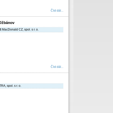
Číst dál...
 Džbánov
t MacDonald CZ, spol. s r. o.
Číst dál...
RA, spol. s r. o.