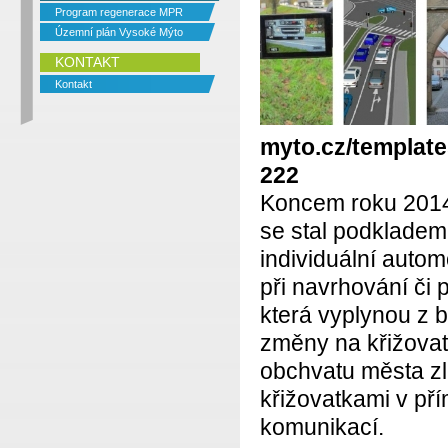
Program regenerace MPR
Územní plán Vysoké Mýto
KONTAKT
Kontakt
myto.cz/template
222
Koncem roku 2014
se stal podkladem
individuální auto
při navrhování či
která vyplynou z 
změny na křižovatk
obchvatu města zl
křižovatkami v př
komunikací.