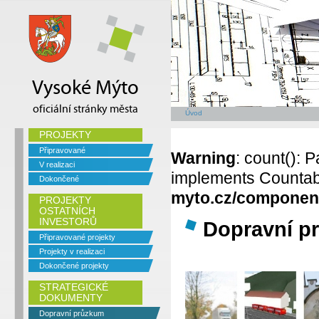
Vysoké Mýto
oficiální stránky města
Úvod
PROJEKTY
Připravované
Warning
: count(): 
V realizaci
implements Countab
Dokončené
myto.cz/componen
PROJEKTY
OSTATNÍCH
INVESTORŮ
Dopravní p
Připravované projekty
Projekty v realizaci
Dokončené projekty
STRATEGICKÉ
DOKUMENTY
Dopravní průzkum