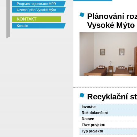
Program regenerace MPR
Územní plán Vysoké Mýto
Plánování ro
KONTAKT
Vysoké Mýto 
Kontakt
Recyklační s
Investor
Rok dokončení
Dotace
Fáze projektu
Typ projektu