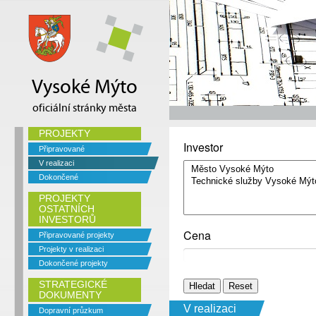
Vysoké Mýto
oficiální stránky města
PROJEKTY
Investor
Připravované
V realizaci
Dokončené
PROJEKTY
OSTATNÍCH
INVESTORŮ
Cena
Připravované projekty
Projekty v realizaci
Dokončené projekty
STRATEGICKÉ
DOKUMENTY
V realizaci
Dopravní průzkum