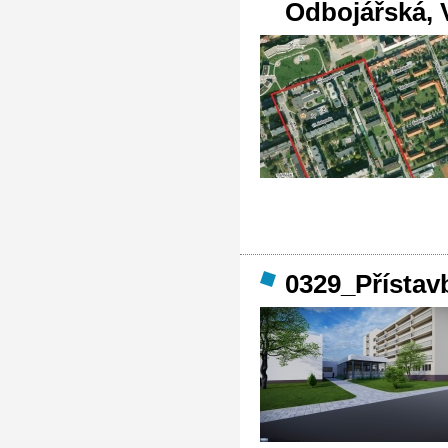
Odbojářská, 
0329_Přístav