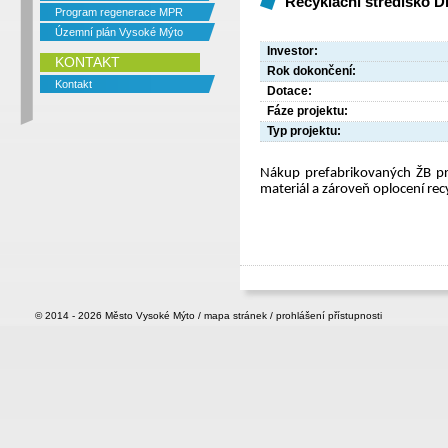
Recyklační středisko D
Program regenerace MPR
Územní plán Vysoké Mýto
Investor:
KONTAKT
Rok dokončení:
Kontakt
Dotace:
Fáze projektu:
Typ projektu:
Nákup prefabrikovaných ŽB pr
materiál a zároveň oplocení rec
© 2014 - 2026
Město Vysoké Mýto
/
mapa stránek
/
prohlášení přístupnosti