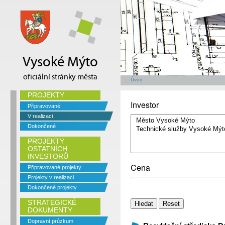
Vysoké Mýto
oficiální stránky města
Úvod
PROJEKTY
Investor
Připravované
V realizaci
Dokončené
PROJEKTY
OSTATNÍCH
INVESTORŮ
Cena
Připravované projekty
Projekty v realizaci
Dokončené projekty
STRATEGICKÉ
DOKUMENTY
Dopravní průzkum