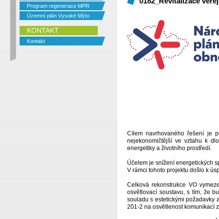
0182_Revitalizace veřej
Program regenerace MPR
Územní plán Vysoké Mýto
KONTAKT
Kontakt
Cílem navrhovaného řešení je po
nejekonomičtější ve vztahu k dl
energetiky a životního prostředí.
Účelem je snížení energetických sp
V rámci tohoto projektu došlo k ú
Celková rekonstrukce VO vymezen
osvětlovací soustavu, s tím, že b
souladu s estetickými požadavky
201-2 na osvětlenost komunikací 