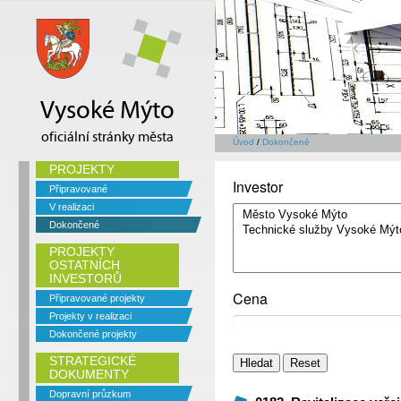
Vysoké Mýto
oficiální stránky města
Úvod
/
Dokončené
PROJEKTY
Investor
Připravované
V realizaci
Dokončené
PROJEKTY
OSTATNÍCH
INVESTORŮ
Cena
Připravované projekty
Projekty v realizaci
Dokončené projekty
STRATEGICKÉ
DOKUMENTY
Dopravní průzkum