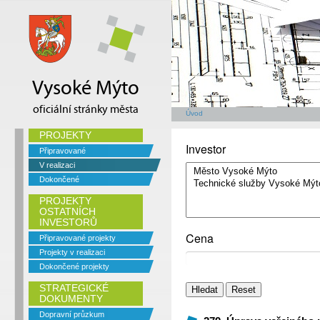
Vysoké Mýto
oficiální stránky města
Úvod
PROJEKTY
Investor
Připravované
V realizaci
Dokončené
PROJEKTY
OSTATNÍCH
INVESTORŮ
Cena
Připravované projekty
Projekty v realizaci
Dokončené projekty
STRATEGICKÉ
DOKUMENTY
Dopravní průzkum