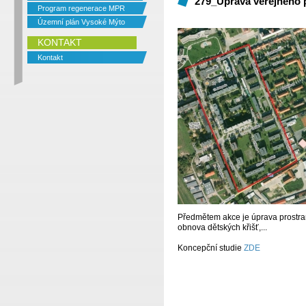
279_Úprava veřejného p
Program regenerace MPR
Územní plán Vysoké Mýto
KONTAKT
Kontakt
Předmětem akce je úprava prostran
obnova dětských křišť,...
Koncepční studie
ZDE